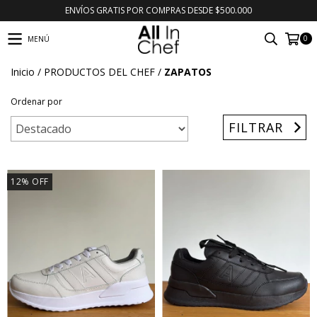
ENVÍOS GRATIS POR COMPRAS DESDE $500.000
0
MENÚ
Inicio
/
PRODUCTOS DEL CHEF
/
ZAPATOS
Ordenar por
FILTRAR
12
%
OFF